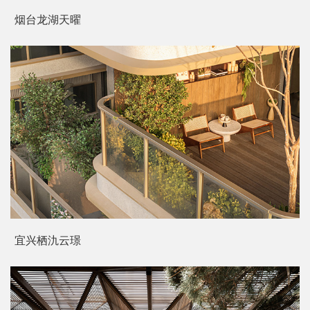
烟台龙湖天曜
宜兴栖氿云璟