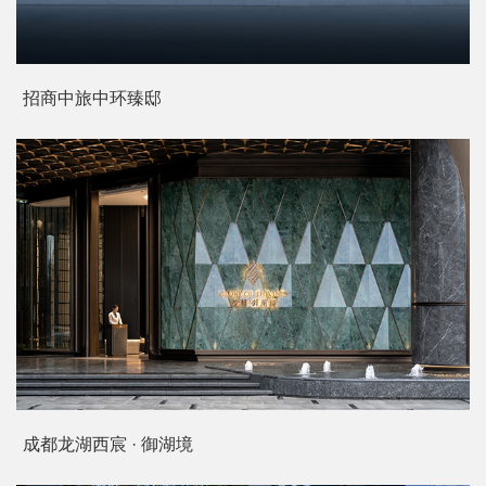
招商中旅中环臻邸
成都龙湖西宸 · 御湖境