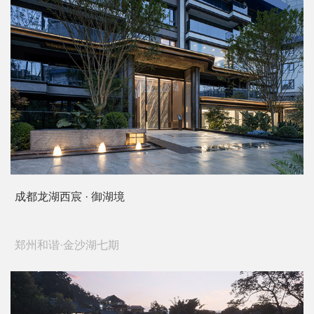
成都龙湖西宸 · 御湖境