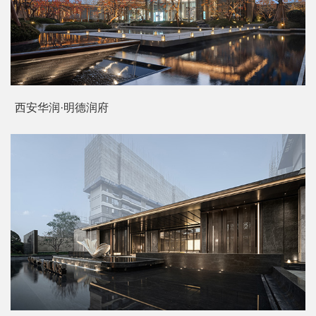
德信 · 弘阳 · 湖畔云璟
西安华润·明德润府