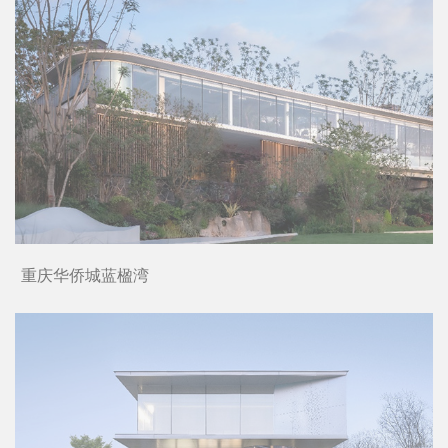
合肥新华 • 星耀玥湖