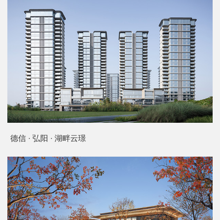
安徽邦泰伯益星辰未来