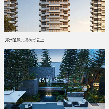
郑州通派龙湖御潮云上