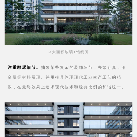
⊙大面积玻璃+铝线脚