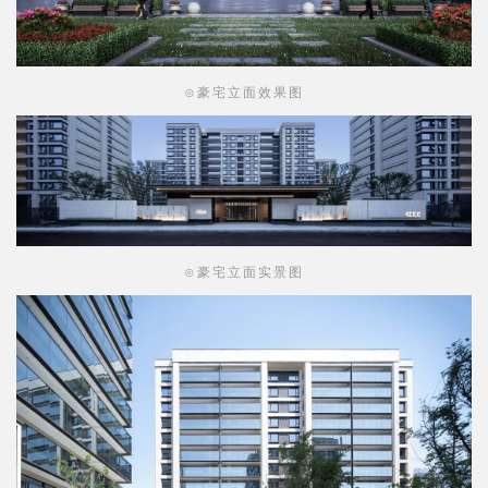
加低调内敛。
⊙豪宅立面效果图