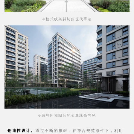
⊙柱式线条斜切的现代手法