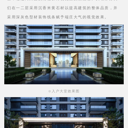
<< 金茂府立面图 >>
No.2
高还原度的立面控制
入户大堂以长方形出挑的形态创造出一种戏剧化的入口体
验，通过高跨度的雨棚获得视觉上的震撼感。实墙部分我
们在一二层采用沉香米黄石材以提高建筑的整体品质，并
采用深灰色型材装饰线条赋予端庄大气的视觉效果。