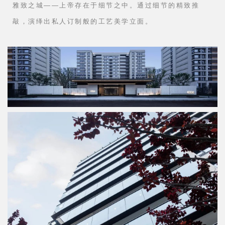
成都武侯金茂府位于成都市武侯区武侯大道，用现代简约的主
调，结合中国东方元素的意境，提炼出“国际东方”的设计主题，
从第一眼的视觉打动，纵深到对品牌精神思考，匠造出一座雅致
之城......
No.1
雅致之城
雅致之城——上帝存在于细节之中。通过细节的精致推
敲，演绎出私人订制般的工艺美学立面。