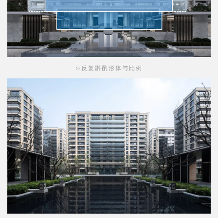
⊙反复斟酌形体与比例