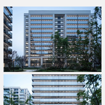
注重材料和质感。
立面上采用 大面积玻璃、铝线脚等现
代建筑材料，突显建筑的精致感。色彩上采用深灰色、香
槟银色的类奢侈品配色，效果沉稳、大气、且不同凡响顶
部造型简洁，用材通透，营造轻奢的居住氛围。