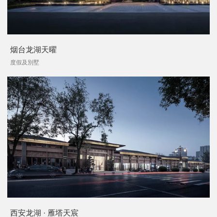
烟台龙湖天曜
度假及別墅
西安龙湖 · 雁塔天宸