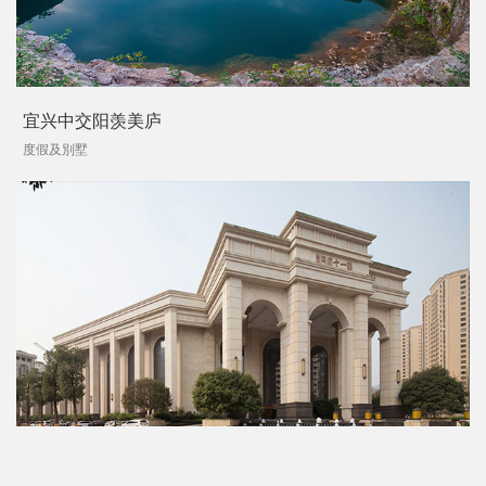
宜兴中交阳羡美庐
度假及別墅