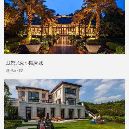
成都龙湖小院青城
度假及別墅