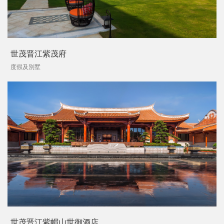
世茂晋江紫茂府
度假及別墅
世茂晋江紫帽山世御酒店