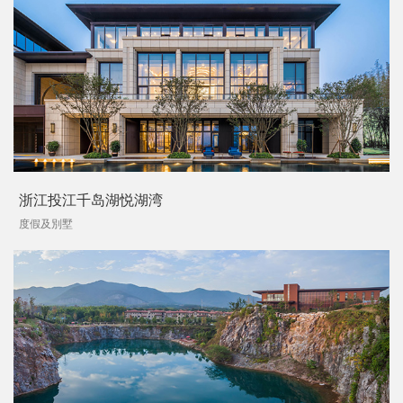
浙江投江千岛湖悦湖湾
度假及別墅