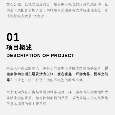
文石公园。就地理位置而言，项目拥有绝佳的沿河景观条件，且
周边市政配套设施齐全，同时项目周边拥有大片新建住宅区，形
成崭新城市发展“活力源”。
01
项目概述
DESCRIPTION OF PROJECT
六合天街商业的引入，弥补了六合中心片区大型商场的空白，
以
健康休闲生活主题及活力主张、童心童趣、环游食界、悦享空间
等
主力业态，建立舒适方便的区域型的商业空间。
南京龙湖六合天街与常规的城市项⽬⼀样，存在有限的⽤地和⼤
规模建设的⽭盾。如何控制项⽬的尺度，成为周边人群的集聚场
所是本项⽬的最主要⽬标。