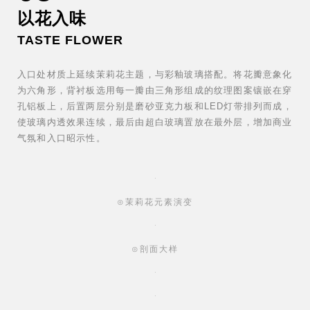
以花入味
TASTE FLOWER
入口处材质上延续茉莉花主题，与彩釉玻璃搭配。将花瓣意象化
为六角形，背衬板选用每一瓣由三角形组成的纹理图案镶嵌在穿
孔铝板上，后置两层分别是磨砂亚克力板和LED灯带排列而成，
使玻璃内透效果连续，最后由超白玻璃置放在最外层，增加商业
气氛和入口昭示性。
⊙茉莉花元素演变
⊙剖面大样