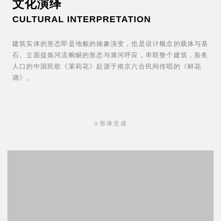
文化演绎
CULTURAL INTERPRETATION
建筑实体的形态即是地貌的抽象演变，也是设计概念的载体与基
石。立面提炼河流蜿蜒的形态与滁河呼应，串联整个建筑，脍炙
人口的中国民歌《茉莉花》起源于南京六合民间传唱的《鲜花
调》。
⊙形体生成