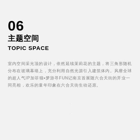
06
主题空间
TOPIC SPACE
室内空间采光顶的设计，依然延续茉莉花的主题，将三角形随机
分布在玻璃幕墙上，充分利用自然光源引入建筑体内。风靡全球
的超人气IP加菲猫•梦游寻FUN记南京首展随六合天街的开业一
同亮相，欢乐的童年印象在六合天街生动还原。