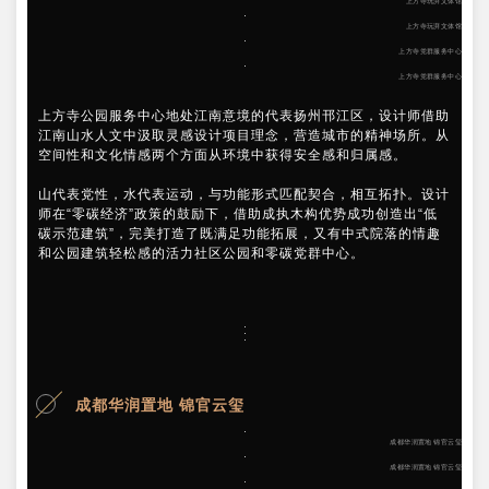
上方寺玩湃文体馆
上方寺玩湃文体馆
上方寺党群服务中心
上方寺党群服务中心
上方寺公园服务中心地处江南意境的代表扬州邗江区，设计师借助
江南山水人文中汲取灵感设计项目理念，营造城市的精神场所。从
空间性和文化情感两个方面从环境中获得安全感和归属感。
山代表党性，水代表运动，与功能形式匹配契合，相互拓扑。设计
师在“零碳经济”政策的鼓励下，借助成执木构优势成功创造出“低
碳示范建筑”，完美打造了既满足功能拓展，又有中式院落的情趣
和公园建筑轻松感的活力社区公园和零碳党群中心。
成都华润置地 锦官云玺
成都华润置地 锦官云玺
成都华润置地 锦官云玺