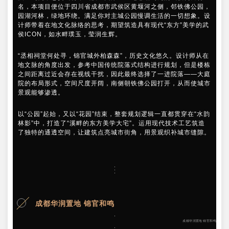
名，本项目便位于四川省成都市武侯区黄堰河之侧，邻铁佛公园，
园湖河林，绿地环绕。满足你对主城公园慢调生活的一切想象。设
计师带着在地文化脉络的思考，期望筑造具有现代“东方”美学的武
侯ICON，如水畔璞玉，莹润生辉。
“丞相祠堂何处寻，锦官城外柏森森”，历史文化悠久。设计师从在
地文脉的角度出发，参考中国传统院落式结构进行规划，但是楼栋
之间距离过近会存在视线干扰，因此最终选择了一进院落——大庭
院的布局形式，空间尺度开阔，南侧朝铁佛公园打开，从而使城市
景观能够渗透。
以“公园”起始，又以“花园”结束，整套规划逻辑一直都贯穿在“水韵
林影”中，打造了“溪畔的东方美学大宅”。运用现代技术工艺筑造
了独特的通透空间，让建筑点亮城市街角，用景观织补城市缝隙。
成都华润置地 锦官和鸣
成都华润置地 锦官和鸣