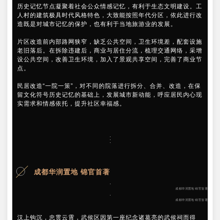
历史记忆节点凝聚着社会公众情感记忆，有利于生态文明建设。工
人村的建筑极具时代风格特色，大致能按照年代分区，依此进行改
造既是对城市记忆的保护，也有利于当地旅游业的发展。
片区改造前内部路网狭窄，缺乏公共空间，卫生环境差，配套设施
老旧落后。在拆除违建后，商业与居住分流，梳理交通网络，采增
设公共空间，改善卫生环境，加入了景观共享空间，完善了商业节
点。
民居改造“一院一策”，对不同的院落进行拆分、合并、改造，在保
留文化符号历史记忆的基础上，发展城市新动能，呼应居民内心现
实需求和情感依托，提升社区幸福感。
成都华润置地 锦官首著
成都华润置地 锦官首著
成都华润置地 锦官首著
汉上钩沉，忠贯云霄，武侯区因第一座纪念诸葛亮的武侯祠而得