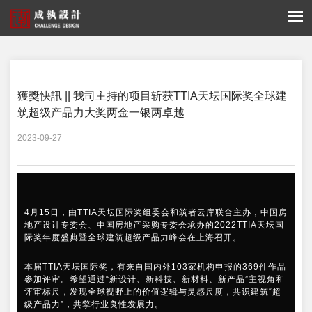
您的位置：
新闻 -
獲獎快訊
獲獎快訊 || 我司主持的项目斩获TTIA天坛国际奖全球建
筑超级产品力大奖两金一银两卓越
2023-09-27
4月15日，由TTIA天坛国际奖组委会和筑者云库联合主办，中国房
地产设计专委会、中国房地产采购专委会承办的2022TTIA天坛国
际奖年度盛典暨全球建筑超级产品力峰会在上海召开。
本届TTIA天坛国际奖，有来自国内外103家机构申报的369件作品
参加评审。希望通过“新设计、新科技、新材料、新产品”主视角和
评审标尺，发现全球视野上的价值逻辑与灵感尺度，共识建筑“超
级产品力”，共擎行业良性发展力。