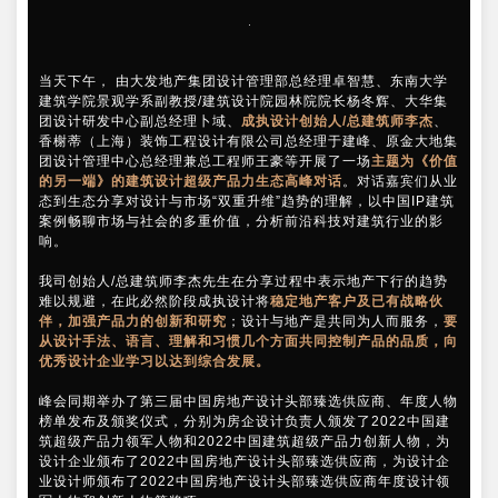
当天下午， 由大发地产集团设计管理部总经理卓智慧、东南大学
建筑学院景观学系副教授/建筑设计院园林院院长杨冬辉、大华集
团设计研发中心副总经理卜域、
成执设计创始人/总建筑师李杰
、
香榭蒂（上海）装饰工程设计有限公司总经理于建峰、原金大地集
团设计管理中心总经理兼总工程师王豪等开展了一场
主题为《价值
的另一端》的建筑设计超级产品力生态高峰对话
。对话嘉宾们从业
态到生态分享对设计与市场“双重升维”趋势的理解，以中国IP建筑
案例畅聊市场与社会的多重价值，分析前沿科技对建筑行业的影
响。
我司创始人/总建筑师李杰先生在分享过程中表示地产下行的趋势
难以规避，在此必然阶段成执设计将
稳定地产客户及已有战略伙
伴，加强产品力的创新和研究
；设计与地产是共同为人而服务，
要
从设计手法、语言、理解和习惯几个方面共同控制产品的品质，向
优秀设计企业学习以达到综合发展。
峰会同期举办了第三届中国房地产设计头部臻选供应商、年度人物
榜单发布及颁奖仪式，分别为房企设计负责人颁发了2022中国建
筑超级产品力领军人物和2022中国建筑超级产品力创新人物，为
设计企业颁布了2022中国房地产设计头部臻选供应商，为设计企
业设计师颁布了2022中国房地产设计头部臻选供应商年度设计领