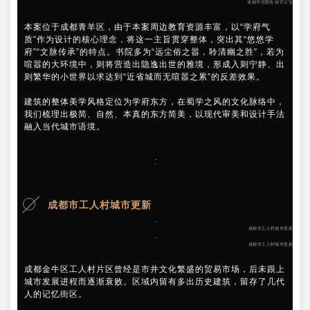
成都华润置地 锦官云玺
本案位于成都青羊区，由于本案周边教育资源丰富，以“学府气
质”作为设计的核心理念，将这一主旨贯穿整体，突出其“悠悠学
府”“文脉传承”的特点。书院多为“远尘俗之嚣，聆清幽之胜”，若为
喧嚣的大环境中，则将营造出隐逸出世的雅境，形成入则宁静、出
则繁华的小世界以求达到“近省城而无喧嚣之累”的反差效果。
建筑的整体美学风格定位为学府东方，在蜀学之风的文化脉络中，
我们梳理出极简、自然、本真的东方简美，以现代审美和设计手法
融入当代城市语境。
成都市工人村城市更新
成都市工人村城市更新
成都市工人村城市更新
成都金牛区工人村片区曾经是市井文化繁盛的贸易市场，后未跟上
城市发展进程而逐渐衰败。区域内留有多出历史建筑，留存了几代
人的记忆街区。