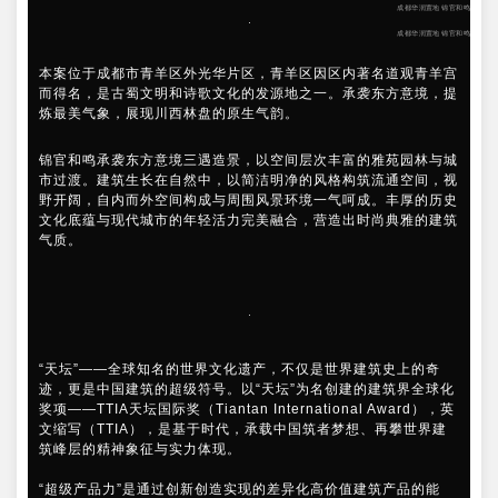
成都华润置地 锦官和鸣
成都华润置地 锦官和鸣
本案位于成都市青羊区外光华片区，青羊区因区内著名道观青羊宫
而得名，是古蜀文明和诗歌文化的发源地之一。承袭东方意境，提
炼最美气象，展现川西林盘的原生气韵。
锦官和鸣承袭东方意境三遇造景，以空间层次丰富的雅苑园林与城
市过渡。建筑生长在自然中，以简洁明净的风格构筑流通空间，视
野开阔，自内而外空间构成与周围风景环境一气呵成。丰厚的历史
文化底蕴与现代城市的年轻活力完美融合，营造出时尚典雅的建筑
气质。
“天坛”——全球知名的世界文化遗产，不仅是世界建筑史上的奇
迹，更是中国建筑的超级符号。以“天坛”为名创建的建筑界全球化
奖项——TTIA天坛国际奖（Tiantan International Award），英
文缩写（TTIA），是基于时代，承载中国筑者梦想、再攀世界建
筑峰层的精神象征与实力体现。
“超级产品力”是通过创新创造实现的差异化高价值建筑产品的能