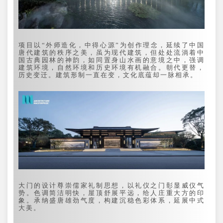
项目以“外师造化，中得心源”为创作理念，延续了中国
唐代建筑的秩序之美，虽为现代建筑，但处处流淌着中
国古典园林的神韵，如同置身山水画的意境之中，强调
建筑环境，自然环境和历史环境有机融合。朝代更替，
历史变迁。建筑形制一直在变，文化底蕴却一脉相承。
大门的设计尊崇儒家礼制思想，以礼仪之门彰显威仪气
势。色调简洁明快，屋顶舒展平远，给人庄重大方的印
象。承纳盛唐雄劲气度，构建沉稳色彩体系，延展中式
大美。